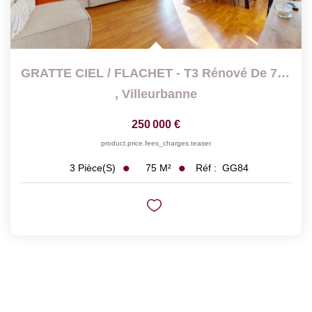
GRATTE CIEL / FLACHET - T3 Rénové De 75 M2 Traversant Avec...
,
Villeurbanne
250 000 €
product.price.fees_charges.teaser
75
M²
Réf :
GG84
3
Pièce(s)