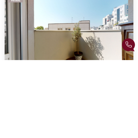
Vendu
COEUR GRATTE CIEL - Appartement T2 Rénové Avec Balcon Au...
,
Villeurbanne
315 000 €
product.price.fees_charges.teaser
69
M²
Réf :
G25
2
Pièce(s)