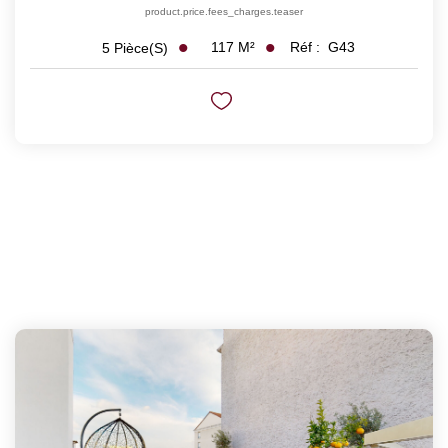
product.price.fees_charges.teaser
117
M²
Réf :
G43
5
Pièce(s)