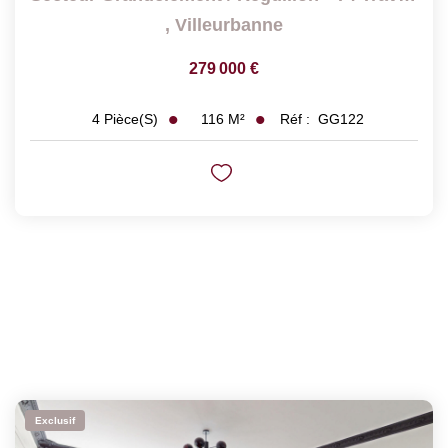
,
Villeurbanne
279 000 €
116
M²
Réf :
GG122
4
Pièce(s)
Exclusif