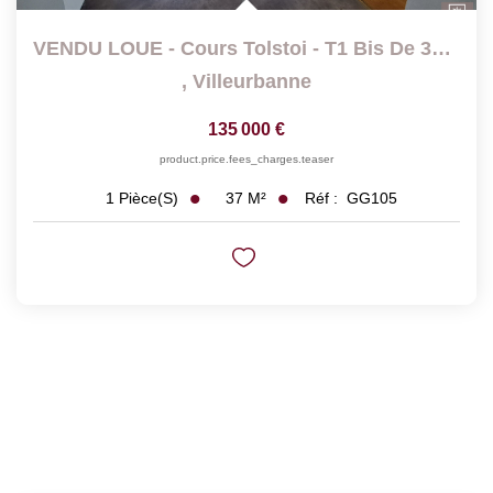
VENDU LOUE - Cours Tolstoi - T1 Bis De 37 M2 En Étage Élevé
,
Villeurbanne
135 000 €
product.price.fees_charges.teaser
37
M²
Réf :
GG105
1
Pièce(s)