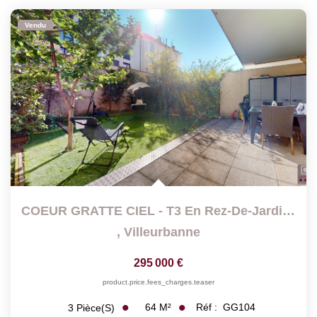
Vendu
COEUR GRATTE CIEL - T3 En Rez-De-Jardin Au Calme Avec...
,
Villeurbanne
295 000 €
product.price.fees_charges.teaser
64
M²
Réf :
GG104
3
Pièce(s)