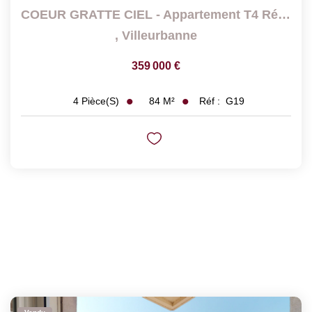
COEUR GRATTE CIEL - Appartement T4 Rénové Avec Balcon Au...
,
Villeurbanne
359 000 €
84
M²
Réf :
G19
4
Pièce(s)