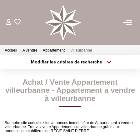
ACHETER
ESTIMER
Accueil
A vendre
Appartement
Villeurbanne
Modifier les critères de recherche
Type de transaction
Localisation
LOUER
Acheter
Localisation
Achat / Vente Appartement
Type de bien
GÉRER
Sélectionnez...
Surface min
villeurbanne - Appartement a vendre
à villeurbanne
Plus de critères
Budget max
NOTRE AGENCE
Créer une alerte
Sur notre site consultez les annonces immobilière de Appartement à vendre
CONTACT
villeurbanne. Trouvez votre Appartement sur villeurbanne grâce aux
annonces immobilières de REGIE SAINT-PIERRE.