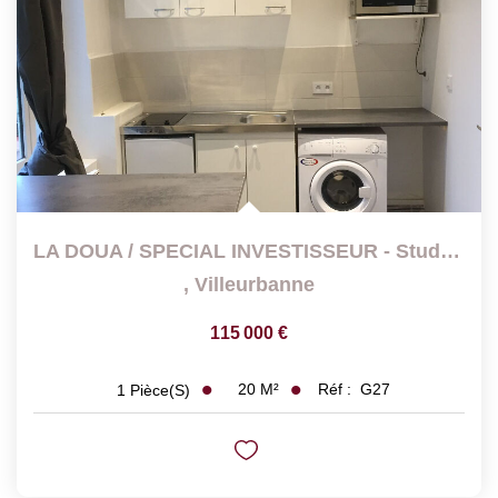
LA DOUA / SPECIAL INVESTISSEUR - Studio Rénové, Loué Et...
,
Villeurbanne
115 000 €
20
M²
Réf :
G27
1
Pièce(s)