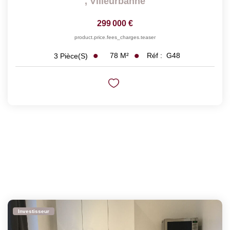
,
Villeurbanne
299 000 €
product.price.fees_charges.teaser
78
M²
Réf :
G48
3
Pièce(s)
Investisseur