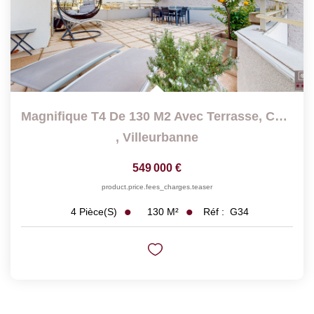
Magnifique T4 De 130 M2 Avec Terrasse, Cave Et Garage
,
Villeurbanne
549 000 €
product.price.fees_charges.teaser
130
M²
Réf :
G34
4
Pièce(s)