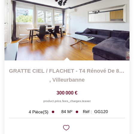
GRATTE CIEL / FLACHET - T4 Rénové De 84 M2 Traversant Avec...
,
Villeurbanne
300 000 €
product.price.fees_charges.teaser
84
M²
Réf :
GG120
4
Pièce(s)