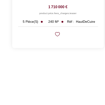
1 710 000 €
product.price.fees_charges.teaser
240
M²
Réf :
HautDeCuire
5
Pièce(s)