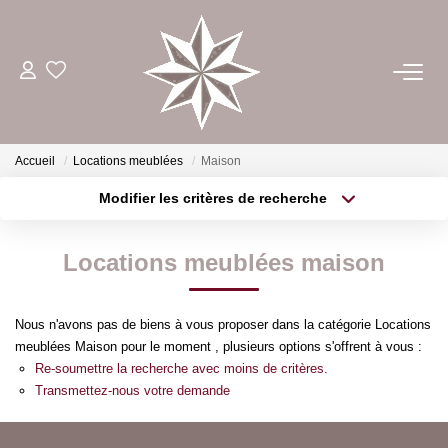
ACHETER
ESTIMER
Accueil
Locations meublées
Maison
Modifier les critères de recherche
Type de transaction
Localisation
LOUER
Acheter
Localisation
Locations meublées maison
Type de bien
GÉRER
Sélectionnez...
Surface min
Nous n'avons pas de biens à vous proposer dans la catégorie Locations
Plus de critères
Budget max
NOTRE AGENCE
meublées Maison pour le moment , plusieurs options s'offrent à vous :
Re-soumettre la recherche avec moins de critères.
Créer une alerte
Transmettez-nous votre demande
CONTACT