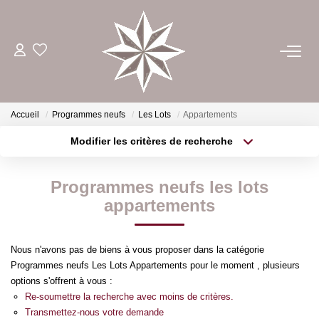
ACHETER
ESTIMER
Accueil
Programmes neufs
Les Lots
Appartements
Modifier les critères de recherche
Type de transaction
Localisation
LOUER
Acheter
Localisation
Programmes neufs les lots
Type de bien
GÉRER
Sélectionnez...
Surface min
appartements
Plus de critères
Budget max
NOTRE AGENCE
Nous n'avons pas de biens à vous proposer dans la catégorie
Programmes neufs Les Lots Appartements pour le moment , plusieurs
Créer une alerte
options s'offrent à vous :
CONTACT
Re-soumettre la recherche avec moins de critères.
Transmettez-nous votre demande