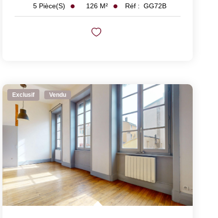
126
M²
Réf :
GG72B
5
Pièce(s)
Exclusif
Vendu