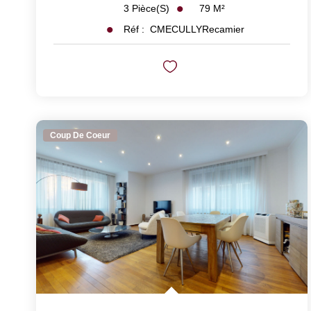
79
M²
3
Pièce(s)
Réf :
CMECULLYRecamier
Coup De Coeur