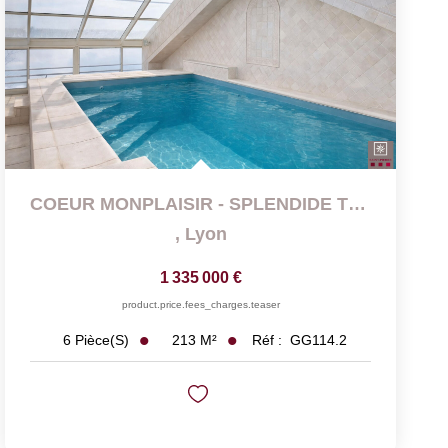
COEUR MONPLAISIR - SPLENDIDE TOIT TERRASSE AVEC PISCINE...
,
Lyon
1 335 000 €
product.price.fees_charges.teaser
213
M²
Réf :
GG114.2
6
Pièce(s)