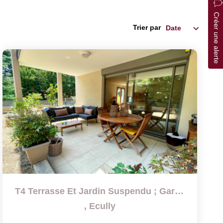
Créer une alerte
Trier par
T4 Terrasse Et Jardin Suspendu ; Garage Double
,
Ecully