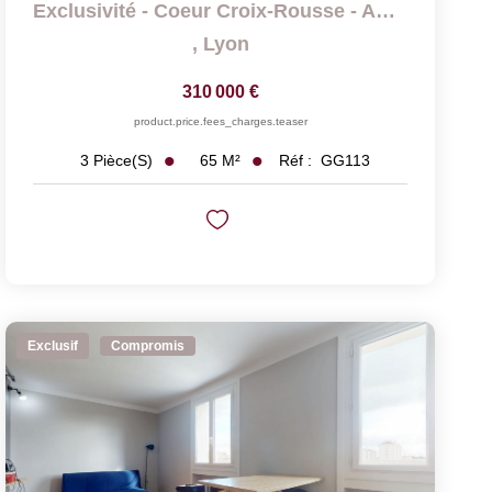
Exclusivité - Coeur Croix-Rousse - Appartement T3 De 65 M2...
,
Lyon
310 000 €
product.price.fees_charges.teaser
65
M²
Réf :
GG113
3
Pièce(s)
Exclusif
Compromis