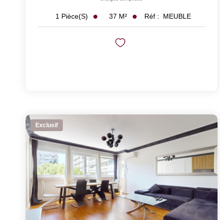
37
M²
Réf :
MEUBLE
1
Pièce(s)
Exclusif