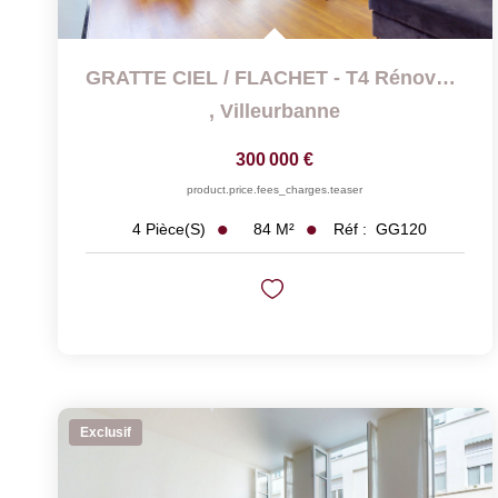
GRATTE CIEL / FLACHET - T4 Rénové De 84 M2 Traversant Avec...
,
Villeurbanne
300 000 €
product.price.fees_charges.teaser
84
M²
Réf :
GG120
4
Pièce(s)
Exclusif