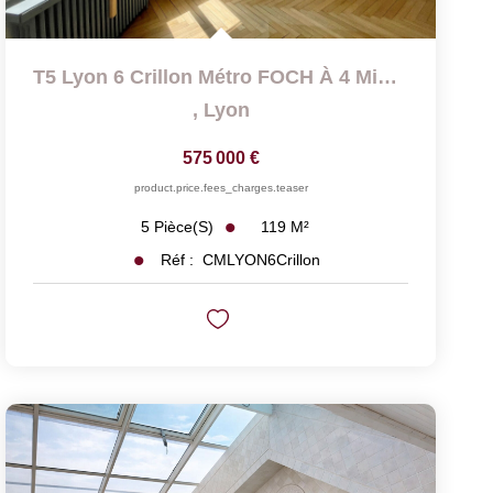
T5 Lyon 6 Crillon Métro FOCH À 4 Minutes
,
Lyon
575 000 €
product.price.fees_charges.teaser
119
M²
5
Pièce(s)
Réf :
CMLYON6Crillon