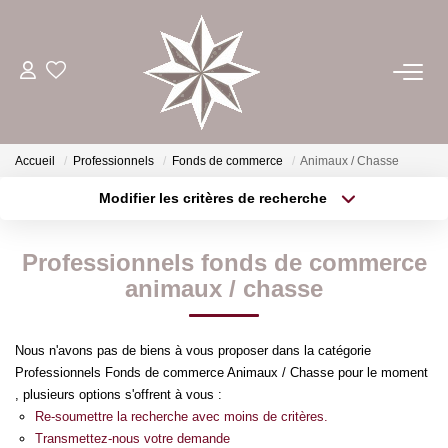
ACHETER
ESTIMER
Accueil
Professionnels
Fonds de commerce
Animaux / Chasse
Modifier les critères de recherche
Type de transaction
Localisation
LOUER
Acheter
Localisation
Professionnels fonds de commerce
Type de bien
GÉRER
Sélectionnez...
Surface min
animaux / chasse
Plus de critères
Budget max
NOTRE AGENCE
Nous n'avons pas de biens à vous proposer dans la catégorie
Professionnels Fonds de commerce Animaux / Chasse pour le moment
Créer une alerte
, plusieurs options s'offrent à vous :
CONTACT
Re-soumettre la recherche avec moins de critères.
Transmettez-nous votre demande