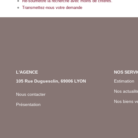
Re-soumettre la recherche avec moins de critères.
Transmettez-nous votre demande
L'AGENCE
NOS SERVI
105 Rue Duguesclin, 69006 LYON
Estimation
Nos actualit
Nous contacter
Nos biens v
Présentation