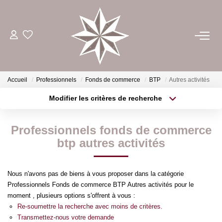
ACHETER
ESTIMER
Accueil
Professionnels
Fonds de commerce
BTP
Autres activités
Modifier les critères de recherche
Type de transaction
Localisation
LOUER
Acheter
Localisation
Professionnels fonds de commerce
Type de bien
GÉRER
Sélectionnez...
Surface min
btp autres activités
Plus de critères
Budget max
NOTRE AGENCE
Nous n'avons pas de biens à vous proposer dans la catégorie
Professionnels Fonds de commerce BTP Autres activités pour le
Créer une alerte
moment , plusieurs options s'offrent à vous :
CONTACT
Re-soumettre la recherche avec moins de critères.
Transmettez-nous votre demande