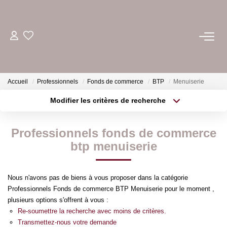
ACHETER
ESTIMER
Accueil
Professionnels
Fonds de commerce
BTP
Menuiserie
Modifier les critères de recherche
LOUER
Localisation
Type de transaction
Surface min
Professionnels fonds de commerce
Type de bien
GÉRER
btp menuiserie
Plus de critères
Budget max
NOTRE AGENCE
Créer une alerte
Nous n'avons pas de biens à vous proposer dans la catégorie
Professionnels Fonds de commerce BTP Menuiserie pour le moment ,
plusieurs options s'offrent à vous :
CONTACT
Re-soumettre la recherche avec moins de critères.
Transmettez-nous votre demande