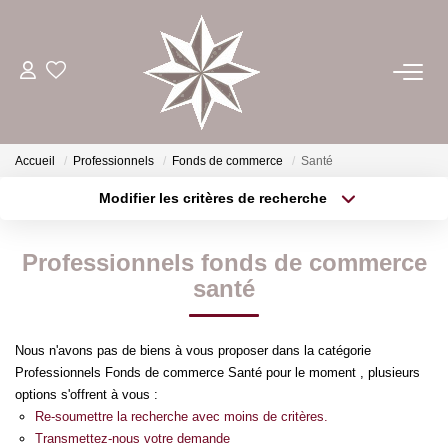
ACHETER
ESTIMER
Accueil
Professionnels
Fonds de commerce
Santé
Modifier les critères de recherche
Type de transaction
Localisation
LOUER
Acheter
Localisation
Professionnels fonds de commerce
Type de bien
GÉRER
Sélectionnez...
Surface min
santé
Plus de critères
Budget max
NOTRE AGENCE
Nous n'avons pas de biens à vous proposer dans la catégorie
Professionnels Fonds de commerce Santé pour le moment , plusieurs
Créer une alerte
options s'offrent à vous :
CONTACT
Re-soumettre la recherche avec moins de critères.
Transmettez-nous votre demande