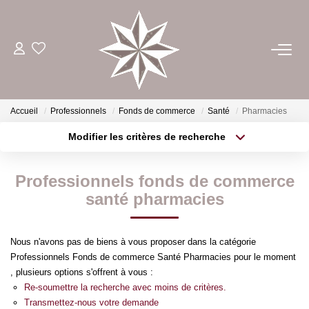
ACHETER
ESTIMER
Accueil
Professionnels
Fonds de commerce
Santé
Pharmacies
Modifier les critères de recherche
Type de transaction
Localisation
LOUER
Acheter
Localisation
Professionnels fonds de commerce
Type de bien
GÉRER
Sélectionnez...
Surface min
santé pharmacies
Plus de critères
Budget max
NOTRE AGENCE
Nous n'avons pas de biens à vous proposer dans la catégorie
Professionnels Fonds de commerce Santé Pharmacies pour le moment
Créer une alerte
, plusieurs options s'offrent à vous :
CONTACT
Re-soumettre la recherche avec moins de critères.
Transmettez-nous votre demande