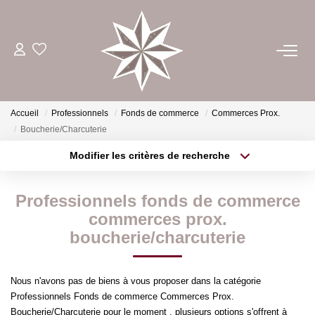
ACHETER
ESTIMER
Accueil
Professionnels
Fonds de commerce
Commerces Prox.
Boucherie/Charcuterie
LOUER
Modifier les critères de recherche
Type de transaction
Localisation
Acheter
Localisation
GÉRER
Professionnels fonds de commerce
Type de bien
Sélectionnez...
Surface min
commerces prox.
boucherie/charcuterie
NOTRE AGENCE
Plus de critères
Budget max
CONTACT
Nous n'avons pas de biens à vous proposer dans la catégorie
Créer une alerte
Professionnels Fonds de commerce Commerces Prox.
Boucherie/Charcuterie pour le moment , plusieurs options s'offrent à