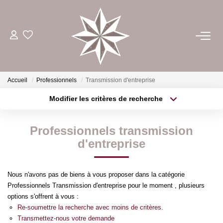
ACHETER
ESTIMER
Accueil
Professionnels
Transmission d'entreprise
Modifier les critères de recherche
Type de transaction
Localisation
LOUER
Acheter
Localisation
Professionnels transmission
Type de bien
GÉRER
Sélectionnez...
Surface min
d'entreprise
Plus de critères
Budget max
NOTRE AGENCE
Nous n'avons pas de biens à vous proposer dans la catégorie
Professionnels Transmission d'entreprise pour le moment , plusieurs
Créer une alerte
options s'offrent à vous :
CONTACT
Re-soumettre la recherche avec moins de critères.
Transmettez-nous votre demande