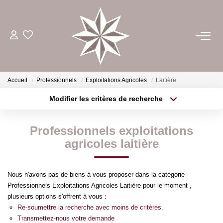
ACHETER
ESTIMER
Accueil
Professionnels
Exploitations Agricoles
Laitière
Modifier les critères de recherche
Type de transaction
Localisation
LOUER
Acheter
Localisation
Professionnels exploitations
Type de bien
GÉRER
Sélectionnez...
Surface min
agricoles laitière
Plus de critères
Budget max
NOTRE AGENCE
Nous n'avons pas de biens à vous proposer dans la catégorie
Professionnels Exploitations Agricoles Laitière pour le moment ,
Créer une alerte
plusieurs options s'offrent à vous :
CONTACT
Re-soumettre la recherche avec moins de critères.
Transmettez-nous votre demande