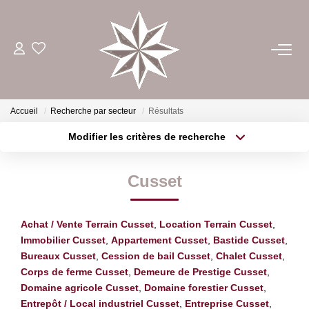
ACHETER
ESTIMER
Accueil
Recherche par secteur
Résultats
Modifier les critères de recherche
Type de transaction
Localisation
LOUER
Acheter
Localisation
Cusset
Type de bien
GÉRER
Sélectionnez...
Surface min
Achat / Vente Terrain Cusset
,
Location Terrain Cusset
,
Plus de critères
Budget max
NOTRE AGENCE
Immobilier Cusset
,
Appartement Cusset
,
Bastide Cusset
,
Bureaux Cusset
,
Cession de bail Cusset
,
Chalet Cusset
,
Créer une alerte
Corps de ferme Cusset
,
Demeure de Prestige Cusset
,
CONTACT
Domaine agricole Cusset
,
Domaine forestier Cusset
,
Entrepôt / Local industriel Cusset
,
Entreprise Cusset
,