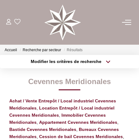
ACHETER
ESTIMER
Accueil
Recherche par secteur
Résultats
Modifier les critères de recherche
Type de transaction
Localisation
LOUER
Acheter
Localisation
Cevennes Meridionales
Type de bien
GÉRER
Sélectionnez...
Surface min
Achat / Vente Entrepôt / Local industriel Cevennes
Plus de critères
Budget max
NOTRE AGENCE
Meridionales
,
Location Entrepôt / Local industriel
Cevennes Meridionales
,
Immobilier Cevennes
Créer une alerte
Meridionales
,
Appartement Cevennes Meridionales
,
CONTACT
Bastide Cevennes Meridionales
,
Bureaux Cevennes
Meridionales
,
Cession de bail Cevennes Meridionales
,