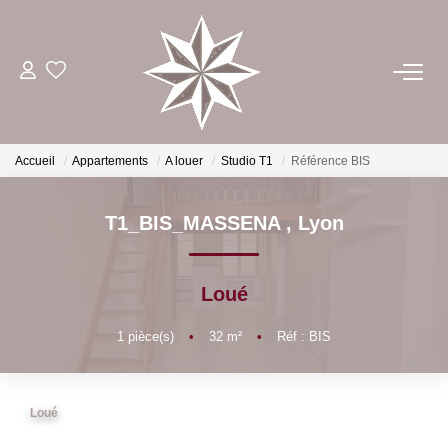
ACHETER
ESTIMER
Accueil
Appartements
A louer
Studio T1
Référence BIS
LOUER
T1_BIS_MASSENA
,
Lyon
GÉRER
Loué
1
pièce(s)
•
32
m²
•
Réf : BIS
NOTRE AGENCE
CONTACT
Loué