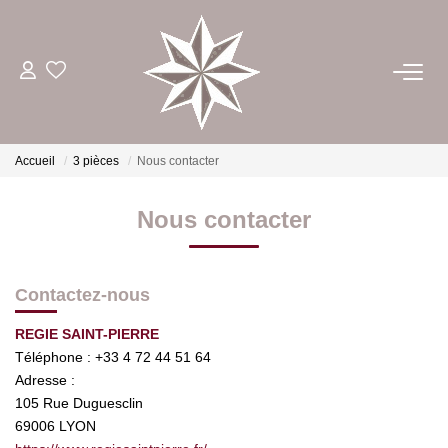
ACHETER
ESTIMER
Accueil
3 pièces
Nous contacter
Nous contacter
LOUER
GÉRER
Contactez-nous
REGIE SAINT-PIERRE
NOTRE AGENCE
Téléphone :
+33 4 72 44 51 64
Adresse :
CONTACT
105 Rue Duguesclin
69006
LYON